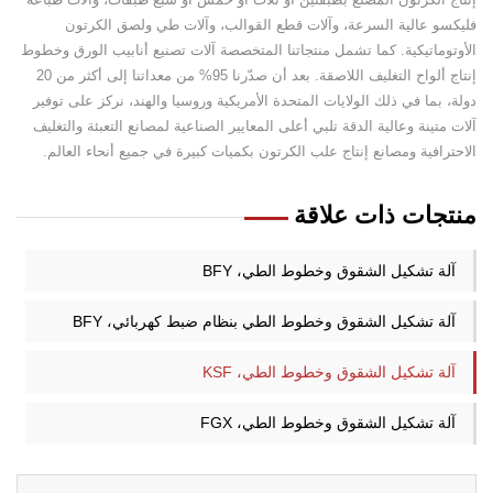
فليكسو عالية السرعة، وآلات قطع القوالب، وآلات طي ولصق الكرتون
الأوتوماتيكية. كما تشمل منتجاتنا المتخصصة آلات تصنيع أنابيب الورق وخطوط
إنتاج ألواح التغليف اللاصقة. بعد أن صدّرنا 95% من معداتنا إلى أكثر من 20
دولة، بما في ذلك الولايات المتحدة الأمريكية وروسيا والهند، نركز على توفير
آلات متينة وعالية الدقة تلبي أعلى المعايير الصناعية لمصانع التعبئة والتغليف
الاحترافية ومصانع إنتاج علب الكرتون بكميات كبيرة في جميع أنحاء العالم.
منتجات ذات علاقة
آلة تشكيل الشقوق وخطوط الطي، BFY
آلة تشكيل الشقوق وخطوط الطي بنظام ضبط كهربائي، BFY
آلة تشكيل الشقوق وخطوط الطي، KSF
آلة تشكيل الشقوق وخطوط الطي، FGX