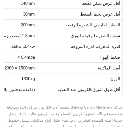
أقل عرض يمكن قطعه
140mm
أقل عرض لخط الضغط
30mm
القطر الخارجي للشفرة الرفيعة
200mm
سمك الشفرة الرقيقة للورق
1.3mm (مصنوع من سبيكة)
قدرة المحرك: قدرة المروحة
5.5kw ,3.4kw
ضغط الهواء
< 0.4mpa
أبعاد الماكينة
 × 2300 × 1500mm
الوزن
1600kg
أقل طول للورق/الكرتون عند التغذية
(قاعدة بعجلتين بلاستيك) 
شركة Baiying Carton Machinery لتصنيع آلات الكرتون شركة رائدة وموثوقة
متخصصة في آلات تصنيع الكرتون المضلع وعلب الكرتون عالية الأداء. بفضل
خبرتنا الفنية الممتدة لعشرين عام، نقدم حلول إنتاج متكاملة، تشمل خطوط
إنتاج الكرتون المضلع بطبقتين أو ثلاث أو خمس أو سبع طبقات، وآلات طباعة