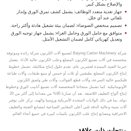
والإصلاح بشكل كبير.
جهاز تغذية متعدد الوظائف: يشمل كشف تمزق الورق وإنذار
تلقائي عند أي خلل.
تصميم منخفض الضوضاء: لضمان بيئة تشغيل هادئة وأكثر راحة.
متوافق مع حامل الورق وحامل الغراء: يشمل جهاز توجيه الورق
وتعديل كهربائي كامل لضمان التشغيل الأمثل.
شركة Baiying Carton Machinery لتصنيع آلات الكرتون شركة رائدة وموثوقة
متخصصة في آلات تصنيع الكرتون المضلع وعلب الكرتون عالية الأداء. بفضل
خبرتنا الفنية الممتدة لعشرين عام، نقدم حلول إنتاج متكاملة، تشمل خطوط
إنتاج الكرتون المضلع بطبقتين أو ثلاث أو خمس أو سبع طبقات، وآلات طباعة
فليكسو عالية السرعة، وآلات قطع القوالب، وآلات طي ولصق الكرتون
الأوتوماتيكية. كما تشمل منتجاتنا المتخصصة آلات تصنيع أنابيب الورق وخطوط
إنتاج ألواح التغليف اللاصقة. بعد أن صدّرنا 95% من معداتنا إلى أكثر من 20
دولة، بما في ذلك الولايات المتحدة الأمريكية وروسيا والهند، نركز على توفير
آلات متينة وعالية الدقة تلبي أعلى المعايير الصناعية لمصانع التعبئة والتغليف
الاحترافية ومصانع إنتاج علب الكرتون بكميات كبيرة في جميع أنحاء العالم.
منتجات ذات علاقة