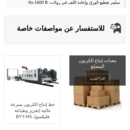
سليتر تقطيع الورق وإعادة اللف في رولات، Ks-1600 B
للاستفسار عن مواصفات خاصة
معدات إنتاج الكرتون
المضلع
اقرأ المزيد
خط إنتاج الكرتون بسرعة
عالية (تحزيز وطباعة
فليكسو)، BYY-HS