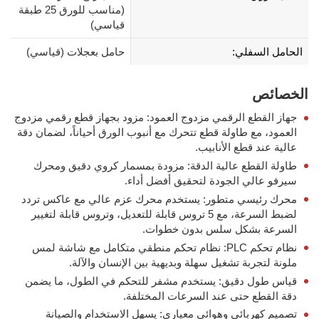
(مناسب للورق 25 طبقة
قياسي)
الحامل السفلي:
حامل بعجلات (قياسي)
الخصائص
جهاز القطع الرقمي مزدوج العمود: مزود بجهاز قطع رقمي مزدوج
العمود، مع طاولة قطع تتحرك مع أنبوب الورق أحياناً، لضمان دقة
عالية عند قطع الأنابيب.
طاولة القطع عالية الدقة: مزودة بمسمار كروي دقيق ومحرك
سيرفو عالي الجودة لتحقيق أفضل أداء.
محرك رئيسي متطور: يستخدم محرك عزم عالي مع عاكس تردد
لضبط السرعة، مع 5 تروس قابلة للتعديل، وتروس قابلة لتغيير
السرعة بشكل سلس بدون خطوات.
نظام تحكم PLC: نظام تحكم منطقي متكامل مع شاشة لمس
ملونة لتجربة تشغيل سهلة وبديهية بين الإنسان والآلة.
قياس طول دقيق: يستخدم مشفر للتحكم في الطول، ما يضمن
دقة القطع حتى عند السرعات المختلفة.
تصميم كهربائي وهوائي معياري: يسهل الاستخدام والصيانة