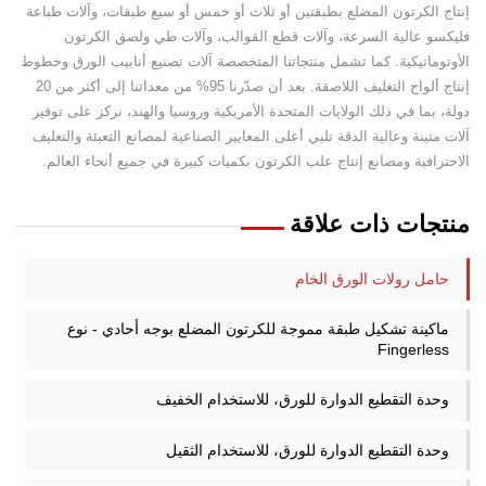
إنتاج الكرتون المضلع بطبقتين أو ثلاث أو خمس أو سبع طبقات، وآلات طباعة
فليكسو عالية السرعة، وآلات قطع القوالب، وآلات طي ولصق الكرتون
الأوتوماتيكية. كما تشمل منتجاتنا المتخصصة آلات تصنيع أنابيب الورق وخطوط
إنتاج ألواح التغليف اللاصقة. بعد أن صدّرنا 95% من معداتنا إلى أكثر من 20
دولة، بما في ذلك الولايات المتحدة الأمريكية وروسيا والهند، نركز على توفير
آلات متينة وعالية الدقة تلبي أعلى المعايير الصناعية لمصانع التعبئة والتغليف
الاحترافية ومصانع إنتاج علب الكرتون بكميات كبيرة في جميع أنحاء العالم.
منتجات ذات علاقة
حامل رولات الورق الخام
ماكينة تشكيل طبقة مموجة للكرتون المضلع بوجه أحادي - نوع
Fingerless
وحدة التقطيع الدوارة للورق، للاستخدام الخفيف
وحدة التقطيع الدوارة للورق، للاستخدام الثقيل