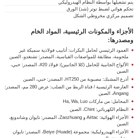
يتم تشغيلها بواسطة النظام الهيدروليكي
تحكم هوائي لضبط توتر (شد) الورق
تصميم مركزي مخروطي الشكل
الأجزاء والمكونات الرئيسية، المواد الخام
ومصدرها:
العمود الرئيسي لحامل البكرات: أنابيب فولاذية سميكة غير
ملحومة، مطابقة للمواصفات القياسية، المصدر: تشنغدو، الصين
الألواح الجانبية للحامل (كلا الجانبين): فولاذ 20#، المصدر: خبي،
الصين
أذرع المشبك: مصبوبة من HT250، المصدر: خبي، الصين
العارضة الرئيسية / قناة الربط من الصلب: عرض 280 مم، المصدر:
Angang، الصين
المحامل: من ماركات Ha, Wa, Luo
النظام الكهربائي: Chint، الصين
الأجزاء الهوائية: Airtac و Zaozhuang، المصدر: تايوان وشاندونغ،
الصين
الأجزاء الهيدروليكية: مجموعة Beiye (Huade)، المصدر: تايوان