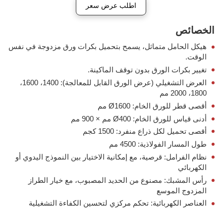
اطلب عرض سعر
الخصائص
هيكل الحامل متماثل، يسمح بتحميل بكرات ورق مزدوجة في نفس
الوقت.
تغيير بكرات الورق بدون توقف الماكينة.
العرض التشغيلي (عرض الورق القابل للمعالجة): 1400، 1600،
1800، 2000 مم
أقصى قطر للورق الخام: Ø1600 مم
أدنى قياس للورق الخام: Ø400 مم × 900 مم
أقصى تحميل لكل ذراع منفرد: 1500 كجم
طول المسار الفولاذية: 4500 مم
نظام الفرامل: قرصية، مع إمكانية الاختيار بين النموذج اليدوي أو
الكهربائي
رأس المشبك: مصنوع من الحديد المصبوب، مع خيار الطراز
المزدوج الموسع
العناصر الكهربائية: تحكم مركزي لتحسين الكفاءة التشغيلية