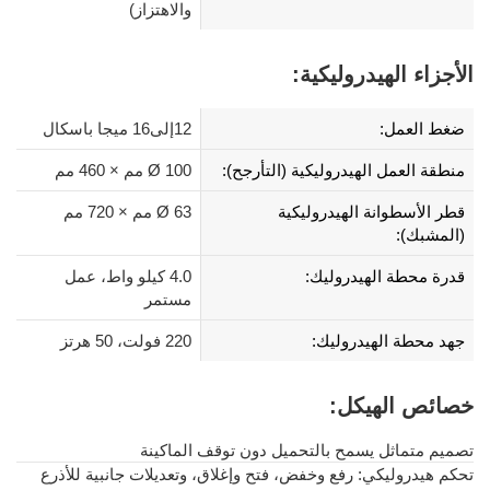
والاهتزاز)
الأجزاء الهيدروليكية:
ضغط العمل:
12إلى16 ميجا باسكال
منطقة العمل الهيدروليكية (التأرجح):
Ø 100 مم × 460 مم
قطر الأسطوانة الهيدروليكية
Ø 63 مم × 720 مم
(المشبك):
قدرة محطة الهيدروليك:
4.0 كيلو واط، عمل
مستمر
جهد محطة الهيدروليك:
220 فولت، 50 هرتز
خصائص الهيكل:
تصميم متماثل يسمح بالتحميل دون توقف الماكينة
تحكم هيدروليكي: رفع وخفض، فتح وإغلاق، وتعديلات جانبية للأذرع