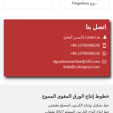
- نوع Fingerless
اتصل بنا
Linda Liu (المدير العام)
+86-13785498142
+86-13785498142
dgcartonmachine@163.com
linda@czkingsun.com
خطوط إنتاج الورق المقوى المموج
خط تشكيل وإنتاج الكرتون المضلع بطبقتين
خط إنتاج ألواح الكرتون المضلع 3/5/7 طبقات