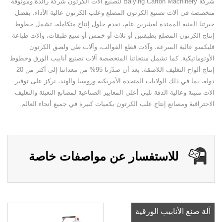
شركة Baiying Carton Machinery لتصنيع آلات الكرتون شركة رائدة وموثوقة
متخصصة في آلات تصنيع الكرتون المضلع وعلب الكرتون عالية الأداء. بفضل
خبرتنا الفنية الممتدة لعشرين عام، نقدم حلول إنتاج متكاملة، تشمل خطوط
إنتاج الكرتون المضلع بطبقتين أو ثلاث أو خمس أو سبع طبقات، وآلات طباعة
فليكسو عالية السرعة، وآلات قطع القوالب، وآلات طي ولصق الكرتون
الأوتوماتيكية. كما تشمل منتجاتنا المتخصصة آلات تصنيع أنابيب الورق وخطوط
إنتاج ألواح التغليف اللاصقة. بعد أن صدّرنا 95% من معداتنا إلى أكثر من 20
دولة، بما في ذلك الولايات المتحدة الأمريكية وروسيا والهند، نركز على توفير
آلات متينة وعالية الدقة تلبي أعلى المعايير الصناعية لمصانع التعبئة والتغليف
الاحترافية ومصانع إنتاج علب الكرتون بكميات كبيرة في جميع أنحاء العالم.
للاستفسار عن مواصفات خاصة
آلة صنع الأنابيب الورقية