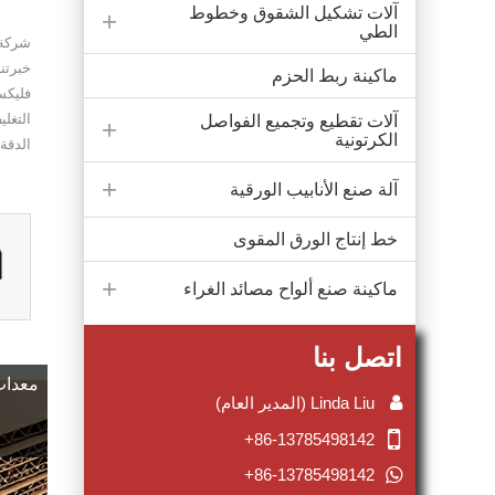
آلات تشكيل الشقوق وخطوط
الطي
خبرتن
ماكينة ربط الحزم
فليكس
آلات تقطيع وتجميع الفواصل
الكرتونية
الدقة 
آلة صنع الأنابيب الورقية
خط إنتاج الورق المقوى
ماكينة صنع ألواح مصائد الغراء
اتصل بنا
معدات 
Linda Liu (المدير العام)
+86-13785498142
+86-13785498142