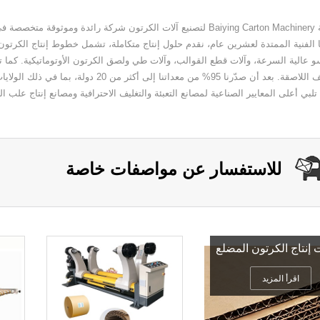
شركة Baiying Carton Machinery لتصنيع آلات الكرتون شركة رائدة وم
ا الفنية الممتدة لعشرين عام، نقدم حلول إنتاج متكاملة، تشمل خطوط إنتاج الكرتو
و عالية السرعة، وآلات قطع القوالب، وآلات طي ولصق الكرتون الأوتوماتيكية. كما ت
التغليف اللاصقة. بعد أن صدّرنا 95% من معد
تلبي أعلى المعايير الصناعية لمصانع التعبئة والتغليف الاحترافية ومصانع إنتاج علب ا
للاستفسار عن مواصفات خاصة
إنتاج الكرتون المضلع
اقرأ المزيد