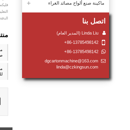
ماكينة صنع ألواح مصائد الغراء
فليكس
الدقة 
اتصل بنا
Linda Liu (المدير العام)
منت
+86-13785498142
ما
+86-13785498142
صن
dgcartonmachine@163.com
linda@czkingsun.com
ما
لل