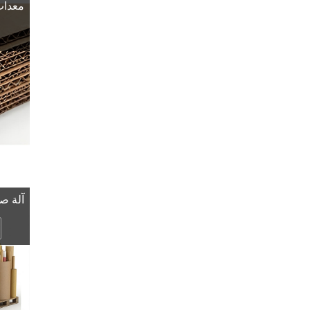
معدات 
آلة صن