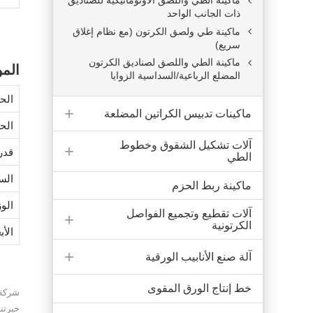
ماكينة الطي واللصق الأوتوماتيكية للصناديق
ذات الجانب الواحد
ماكينة طي ولصق الكرتون (مع نظام إغلاق
سريع)
ماكينة الطي واللصق لصناديق الكرتون
المو
المضلع الرباعية/السداسية الزوايا
الح
ماكينات تدبيس الكراتين المضلعة
الح
آلات تشكيل الشقوق وخطوط
قدر
الطي
الس
ماكينة ربط الحزم
الو
آلات تقطيع وتجميع الفواصل
الكرتونية
الأب
آلة صنع الأنابيب الورقية
خط إنتاج الورق المقوى
خبرتن