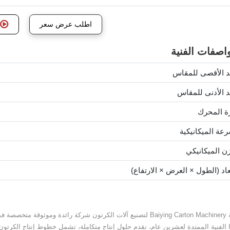
اطلب عرض سعر
اصفات الفنية
د الأقصى للمقاس
د الأدنى للمقاس
ة المحرك
رعة الميكانيكية
زن الميكانيكي
عاد (الطول × العرض × الارتفاع)
شركة Baiying Carton Machinery لتصنيع آلات الكرتون شركة رائدة وم
ا الفنية الممتدة لعشرين عام، نقدم حلول إنتاج متكاملة، تشمل خطوط إنتاج الكرتو