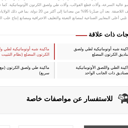
و عالية السرعة، وآلات قطع القوالب، وآلات طي ولصق الكرتون الأوتوماتيكية. كما ت
التغليف اللاصقة. بعد أن صدّرنا 95% من معد
تلبي أعلى المعايير الصناعية لمصانع التعبئة والتغليف الاحترافية ومصانع إنتاج علب ا
جات ذات علاقة
كينة شبه أوتوماتيكية لطي ولصق
ماكينة شبه أوتوماتيكية لطي 
اديق الكرتون المضلع
الكرتون المضلع (نظام التثبيت 
كينة الطي واللصق الأوتوماتيكية
ماكينة طي ولصق الكرتون (مع 
صناديق ذات الجانب الواحد
سريع)
للاستفسار عن مواصفات خاصة