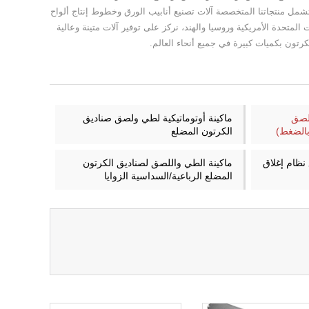
شمل منتجاتنا المتخصصة آلات تصنيع أنابيب الورق وخطوط إنتاج ألواح
اتنا إلى أكثر من 20 دولة، بما في ذلك الولايات المتحدة الأمريكية وروسيا والهند، نركز على توفير آلات متينة وعالية
لكرتون بكميات كبيرة في جميع أنحاء العالم.
ولصق
ماكينة أوتوماتيكية لطي ولصق صناديق
بالضغط)
الكرتون المضلع
نظام إغلاق
ماكينة الطي واللصق لصناديق الكرتون
المضلع الرباعية/السداسية الزوايا