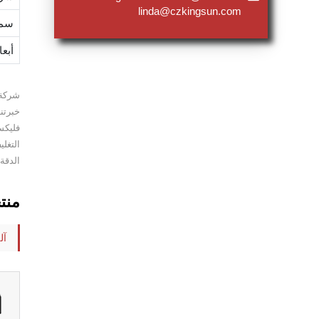
linda@czkingsun.com
سما
أبعا
خبرتن
فليكس
الدقة 
منت
آل