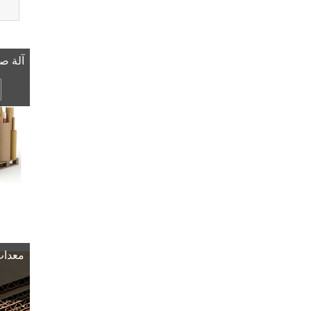
آلة صن
معدات 