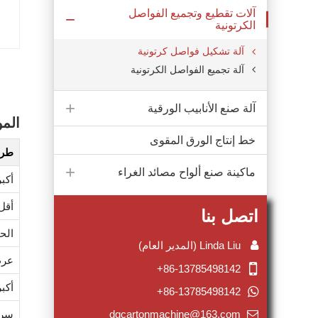
آلات تقطيع وتجميع الفواصل
الكرتونية
آلة تشكيل فواصل كرتونية
آلة تجميع الفواصل الكرتونية
آلة صنع الأنابيب الورقية
المو
خط إنتاج الورق المقوى
طراز m
ماكينة صنع ألواح مصائد الغراء
أكب
أقل
اتصل بنا
الح
Linda Liu (المدير العام)
عرض
+86-13785498142
أكب
+86-13785498142
dgcartonmachine@163.com
سرع