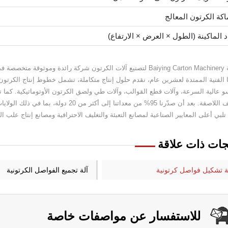
كة الكرتون المعالج
د الماكينة (الطول × العرض × الارتفاع)
شركة Baiying Carton Machinery لتصنيع آلات الكرتون شركة رائدة وم
ا الفنية الممتدة لعشرين عام، نقدم حلول إنتاج متكاملة، تشمل خطوط إنتاج الكرتو
و عالية السرعة، وآلات قطع القوالب، وآلات طي ولصق الكرتون الأوتوماتيكية. كما ت
التغليف اللاصقة. بعد أن صدّرنا 95% من معد
تلبي أعلى المعايير الصناعية لمصانع التعبئة والتغليف الاحترافية ومصانع إنتاج علب ا
جات ذات علاقة
ة تشكيل فواصل كرتونية
آلة تجميع الفواصل الكرتونية
للاستفسار عن مواصفات خاصة