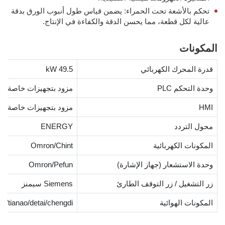
تحكم بالأشعة تحت الحمراء: يضمن قياس طول أنبوب الورق بدقة
عالية لكل قطعة، مما يحسن الدقة والكفاءة في الإنتاج.
المكونات
قدرة المحرك الكهربائي
49.5 kW
وحدة التحكم PLC
مزود بتجهيزات خاصة
HMI
مزود بتجهيزات خاصة
محول التردد
ENERGY
المكونات الكهربائية
Omron/Chint
وحدة الاستشعار (جهاز الإشارة)
Omron/Pefun
زر التشغيل / زر التوقف الطارئ
Siemens سيمنز
المكونات الهوائية
ac/tianao/detai/chengdi