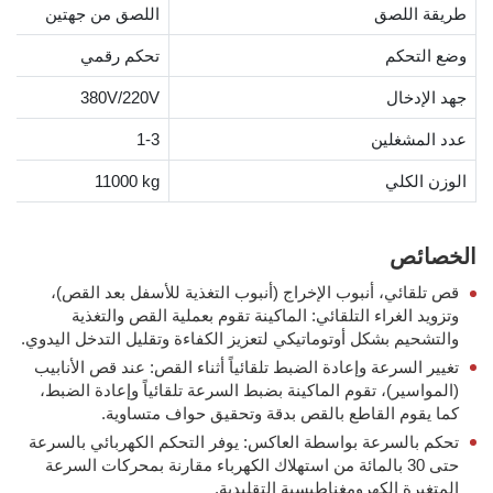
طريقة اللصق
اللصق من جهتين
وضع التحكم
تحكم رقمي
جهد الإدخال
380V/220V
عدد المشغلين
1-3
الوزن الكلي
11000 kg
الخصائص
قص تلقائي، أنبوب الإخراج (أنبوب التغذية للأسفل بعد القص)،
وتزويد الغراء التلقائي: الماكينة تقوم بعملية القص والتغذية
والتشحيم بشكل أوتوماتيكي لتعزيز الكفاءة وتقليل التدخل اليدوي.
تغيير السرعة وإعادة الضبط تلقائياً أثناء القص: عند قص الأنابيب
(المواسير)، تقوم الماكينة بضبط السرعة تلقائياً وإعادة الضبط،
كما يقوم القاطع بالقص بدقة وتحقيق حواف متساوية.
تحكم بالسرعة بواسطة العاكس: يوفر التحكم الكهربائي بالسرعة
حتى 30 بالمائة من استهلاك الكهرباء مقارنة بمحركات السرعة
المتغيرة الكهرومغناطيسية التقليدية.