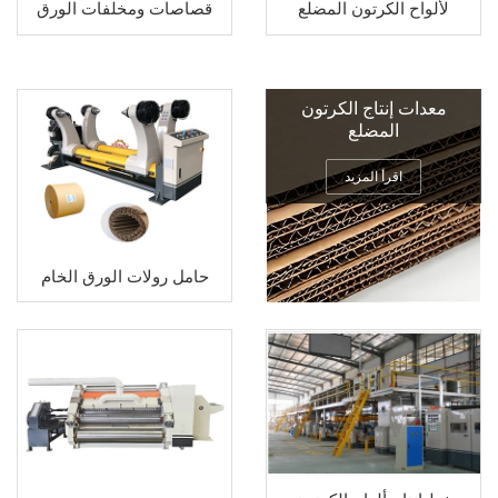
قصاصات ومخلفات الورق
لألواح الكرتون المضلع
معدات إنتاج الكرتون
المضلع
اقرأ المزيد
حامل رولات الورق الخام