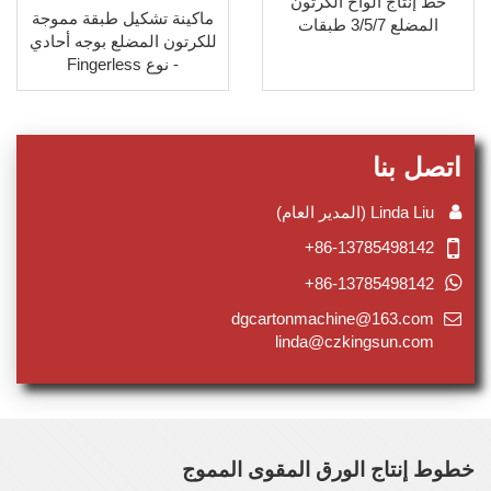
خط إنتاج ألواح الكرتون
ماكينة تشكيل طبقة مموجة
المضلع 3/5/7 طبقات
للكرتون المضلع بوجه أحادي
- نوع Fingerless
اتصل بنا
Linda Liu (المدير العام)
+86-13785498142
+86-13785498142
dgcartonmachine@163.com
linda@czkingsun.com
خطوط إنتاج الورق المقوى المموج