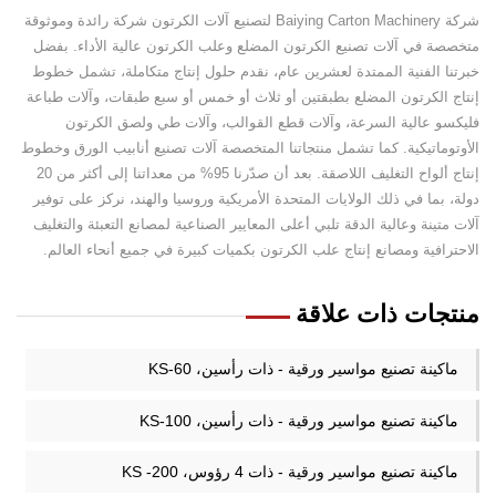
شركة Baiying Carton Machinery لتصنيع آلات الكرتون شركة رائدة وموثوقة
متخصصة في آلات تصنيع الكرتون المضلع وعلب الكرتون عالية الأداء. بفضل
خبرتنا الفنية الممتدة لعشرين عام، نقدم حلول إنتاج متكاملة، تشمل خطوط
إنتاج الكرتون المضلع بطبقتين أو ثلاث أو خمس أو سبع طبقات، وآلات طباعة
فليكسو عالية السرعة، وآلات قطع القوالب، وآلات طي ولصق الكرتون
الأوتوماتيكية. كما تشمل منتجاتنا المتخصصة آلات تصنيع أنابيب الورق وخطوط
إنتاج ألواح التغليف اللاصقة. بعد أن صدّرنا 95% من معداتنا إلى أكثر من 20
دولة، بما في ذلك الولايات المتحدة الأمريكية وروسيا والهند، نركز على توفير
آلات متينة وعالية الدقة تلبي أعلى المعايير الصناعية لمصانع التعبئة والتغليف
الاحترافية ومصانع إنتاج علب الكرتون بكميات كبيرة في جميع أنحاء العالم.
منتجات ذات علاقة
ماكينة تصنيع مواسير ورقية - ذات رأسين، KS-60
ماكينة تصنيع مواسير ورقية - ذات رأسين، KS-100
ماكينة تصنيع مواسير ورقية - ذات 4 رؤوس، KS -200