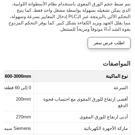
يتم ضبط حجم الورق المقوى باستخدام نظام الأسطوانة اللولبية،
الذي يمكن تشغيله بسهولة بواسطة مشغل واحد فقط. كما يتيح
التحكم الآلي بالبرمجة عبر الـPLC إدخال المعايير بسرعة وسهولة،
مما يقلل الجهد ويزيد الكفاءة بشكل كبير. كما يوفر التحكم المزدوج
بقوة الشد أداءً موثوقاً ومريحاً للمشغل.
اطلب عرض سعر
المواصفات
نوع الماكينة
1600-3000mm
السرعة
0 إلى 60 قطعة/ دقيقة
أقصى ارتفاع للورق المقوى مع احتساب فجوة
200mm
الدفع
أدنى ارتفاع للورق المقوى
270mm
ماركة الأجهزة الكهربائية
Siemens سيمنز