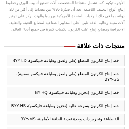
الأوتوماتيكية. كما تشمل منتجاتنا المتخصصة آلات تصنيع أنابيب الورق وخطوط
إنتاج ألواح التغليف اللاصقة. بعد أن صدّرنا 95% من معداتنا إلى أكثر من 20
دولة، بما في ذلك الولايات المتحدة الأمريكية وروسيا والهند، نركز على توفير
آلات متينة وعالية الدقة تلبي أعلى المعايير الصناعية لمصانع التعبئة والتغليف
الاحترافية ومصانع إنتاج علب الكرتون بكميات كبيرة في جميع أنحاء العالم.
منتجات ذات علاقة
خط إنتاج الكرتون المضلع (طي ولصق وطباعة فليكسو)، BYY-LD
خط إنتاج الكرتون المضلع (طي ولصق وطباعة فليكسو سفلية)،
BYY-GS
خط إنتاج الكرتون (تحزيز وطباعة فليكسو)، BY-HQ
خط إنتاج الكرتون بسرعة عالية (تحزيز وطباعة فليكسو)، BYY-HS
آلة طباعة وتحزيز ذات وحدة تغذية الحافة الأمامية، BYY-MS