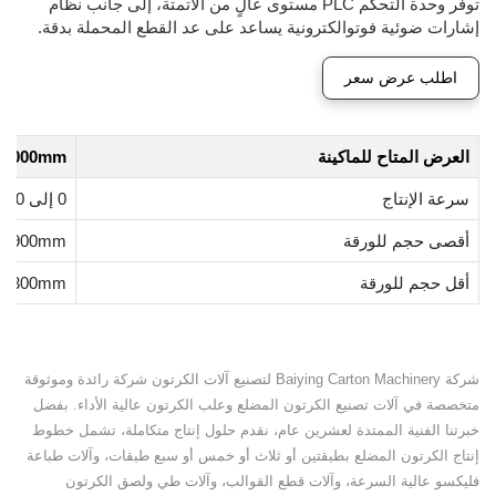
توفر وحدة التحكم PLC مستوى عالٍ من الأتمتة، إلى جانب نظام
إشارات ضوئية فوتوالكترونية يساعد على عد القطع المحملة بدقة.
اطلب عرض سعر
العرض المتاح للماكينة
~ 3000mm
سرعة الإنتاج
0 إلى 60 لوح/ دقيقة
أقصى حجم للورقة
~2900mm
أقل حجم للورقة
300mm
شركة Baiying Carton Machinery لتصنيع آلات الكرتون شركة رائدة وموثوقة
متخصصة في آلات تصنيع الكرتون المضلع وعلب الكرتون عالية الأداء. بفضل
خبرتنا الفنية الممتدة لعشرين عام، نقدم حلول إنتاج متكاملة، تشمل خطوط
إنتاج الكرتون المضلع بطبقتين أو ثلاث أو خمس أو سبع طبقات، وآلات طباعة
فليكسو عالية السرعة، وآلات قطع القوالب، وآلات طي ولصق الكرتون