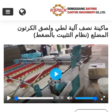
ماكينة نصف آلية لطي ولصق الكرتون
المضلع (نظام التثبيت بالضغط)
Play
00:39
Play
Mute
Enter
fulls